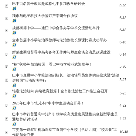
巴中百名骨干教师赴成都七中参加教学研讨会
9-20
我市与电子科技大学签订产学研合作协议
6-18
成都树德中学——通江中学合作办学学术交流活动举行
6-18
全市首届中小学法治课教师与法治副校长微课比赛成功举办
6-16
鲜荣生调研督导中高考备考工作并与师生座谈交流思政课建设
6-14
“粽”享端午 情满校园丨看巴中各学校花式迎端午！
5-30
巴中市直属中小学校法治副校长、法治辅导员集体聘任仪式暨“法治
5-27
进校园”活动圆满举行
锚定法治航向 共绘教育新篇丨全市依法治校工作推进会召开
5-23
2025年巴中市“红心杯”中小学生运动会开幕！
4-22
巴中市举行普通高中矩阵引领学校高质量发展暨拔尖创新型学生贯
4-22
通培养研讨活动
市委第一巡察组机动巡察市直属中小学校（含幼儿园）“校园餐”工
10-18
作动员会召开