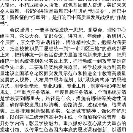
人铭记、不朽业绩令人骄傲、红色基因催人奋进，美好未来
令人鼓舞。书记的讲话是鼓舞巴中前进的“动员令”，是巴中
迈上新长征的“行军图”，是打响巴中高质量发展战役的“作战
书”。
会议强调：
一要
学深悟透统一思想。
党委会、理论中心
组学习、党员大会、支部会议、讲习堂、年级组、教研组六
个层面，原文学习讲话精神，悟透精神实质，把握内涵要
义，把全校教职员工思想统一到
“一市四区三地”的战略部署
上来，把精神统一到激活奋进力量迎接崭新未来上来，把思
维统一到系统谋划务求实效上来，把行动统一到攻坚克难奋
楫争先上来。
二要系统架构发展愿景。
将学校发展放到高质
量建设全国革命老区振兴发展示范市和推进全市教育高质量
发展的大视野、大布局中思考谋划，以
“系统架构师”的思维
方式，用专业理念、专业思维、专业工具，制定学校
3年发展
规划、3年重点任务清单、年度目标任务清单，全面系统弄清
楚学校要到哪里去，路径是什么，措施有哪些等关键性问
题，确保学校发展目标清晰、套路清楚、过程清畅、结果清
爽。
三要排难创新狠抓落实。
弘扬城市精神，强化有解思
维，以创建省二级示范高中为主线，全面加强学校管理，提
升办学内涵，彰显学校魅力。重点抓好以凝心聚力为重点的
党建引领、以传承红色基因为本底的思政课程创新、以适用