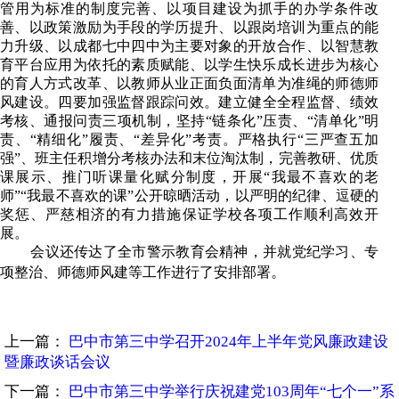
管用为标准的制度完善、以项目建设为抓手的办学条件改
善、以政策激励为手段的学历提升、以跟岗培训为重点的能
力升级、以成都七中四中为主要对象的开放合作、以智慧教
育平台应用为依托的素质赋能、以学生快乐成长进步为核心
的育人方式改革、以教师从业正面负面清单为准绳的师德师
风建设。
四要加强监督
跟踪问效。
建立健全全程监督、绩效
考核、通报问责三项
机制，坚持
“链条化”压责、“清单化”明
责、“精细化”履责、“差异化”考责
。严格执行
“三严查五加
强”、班主任积增分考核办法和末位淘汰制，完善教研、优质
课展示、推门听课量化赋分制度，开展“我最不喜欢的老
师”“我最不喜欢的课”公开晾晒活动，以严明的纪律、逗硬的
奖惩、严慈相济的
有力措施保证学校各项工作顺利高效开
展。
会议还传达了全市警示教育会精神，并就党纪学习、专
。
项整治、师德师风建等工作
进行了安排部署
上一篇：
巴中市第三中学召开2024年上半年党风廉政建设
暨廉政谈话会议
下一篇：
巴中市第三中学举行庆祝建党103周年“七个一”系