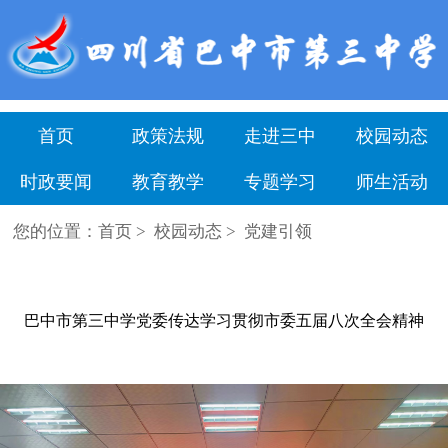
" />
首页
政策法规
走进三中
校园动态
时政要闻
教育教学
专题学习
师生活动
您的位置：
首页
>
校园动态
>
党建引领
巴中市第三中学党委传达学习贯彻市委五届八次全会精神